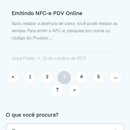
Emitindo NFC-e PDV Online
Após realizar a abertura de caixa, você pode realizar as
vendas. Para emitir a NFC-e, pesquise por nome ou
código do Produto
Joice Fidelis
15 de outubro de 2019
«
1
2
3
4
5
…
7
»
O que você procura?
Search
Search Button
for: