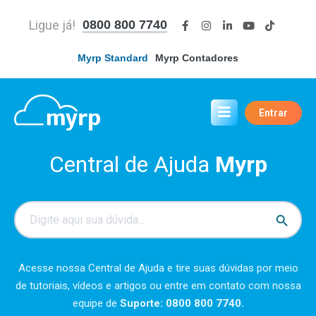
0800 800 7740
Ligue já!
Myrp Standard
Myrp Contadores
Entrar
Central de Ajuda
Myrp
Search
Search Button
for:
Acesse nossa Central de Ajuda e tire suas dúvidas por meio
de tutoriais, vídeos e artigos ou entre em contato com nossa
equipe de
Suporte: 0800 800 7740.