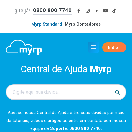
0800 800 7740
Ligue já!
Myrp Standard
Myrp Contadores
Entrar
Central de Ajuda
Myrp
Search
Search Button
for:
Acesse nossa Central de Ajuda e tire suas dúvidas por meio
de tutoriais, vídeos e artigos ou entre em contato com nossa
equipe de
Suporte: 0800 800 7740.