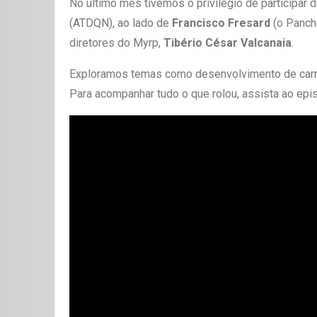
No último mês tivemos o privilégio de participar 
(ATDQN), ao lado de
Francisco Fresard
(o Panch
diretores do Myrp,
Tibério César Valcanaia
.
Exploramos temas como desenvolvimento de carre
Para acompanhar tudo o que rolou, assista ao ep