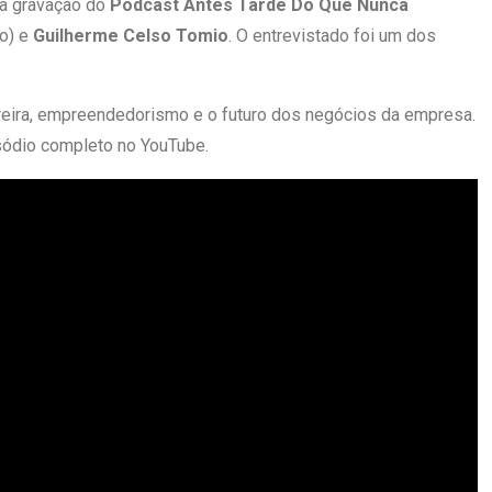
da gravação do
Podcast Antes Tarde Do Que Nunca
o) e
Guilherme Celso Tomio
. O entrevistado foi um dos
ira, empreendedorismo e o futuro dos negócios da empresa.
isódio completo no YouTube.