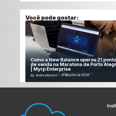
Você pode gostar:
Como a New Balance operou 21 pont
de venda na Maratona de Porto Aleg
| Myrp Enterprise
-
21 de julho de 2026
By
Andre.moreira
Inst