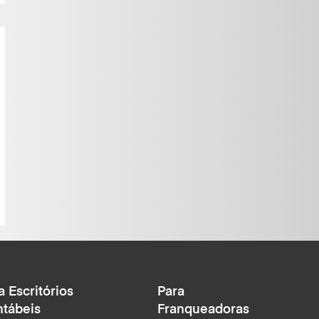
a Escritórios
Para
tábeis
Franqueadoras