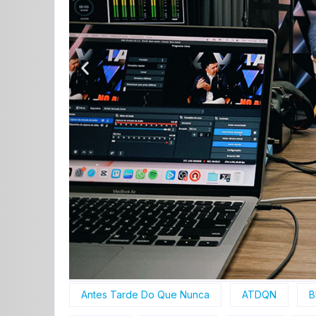
Antes Tarde Do Que Nunca
ATDQN
B