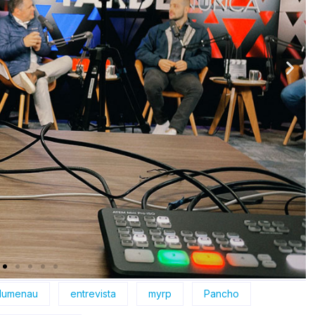
lumenau
entrevista
myrp
Pancho