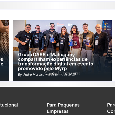
Grupo DASS e Mahogany
os
compartilham experiências de
re
transformação digital em evento
promovido pelo Myrp
-
2 de junho de 2026
By
Andre.moreira
itucional
Para Pequenas
Par
Empresas
Con