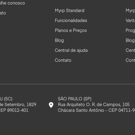
alhe conosco
Myrp Standard
Myrp
ato
Funcionalidades
Vant
Planos e Preços
Prog
Blog
Blog
Central de ajuda
Cent
Contato
Con
 (SC)
SÃO PAULO (SP)
de Setembro, 1829
Rua Arquiteto O. R. de Campos, 105
CEP 89012-401
Chácara Santo Antônio - CEP 04711-