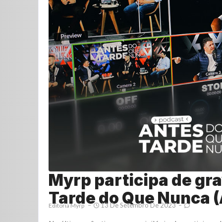
Myrp participa de gr
Tarde do Que Nunca 
13 De Setembro De 2023
Editoria Myrp