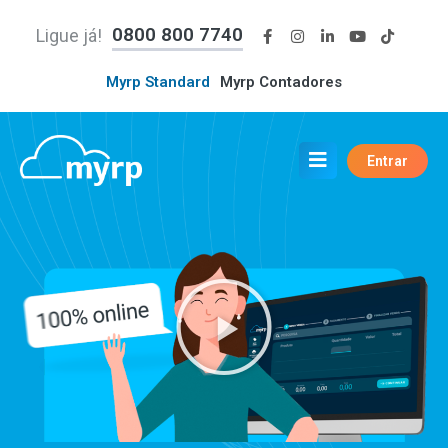
0800 800 7740
Ligue já!
Myrp Standard
Myrp Contadores
Entrar