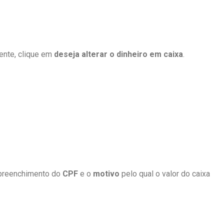
gente, clique em
d
eseja alterar o dinheiro em caixa
.
o preenchimento do
CPF
e o
motivo
pelo qual o valor do caixa