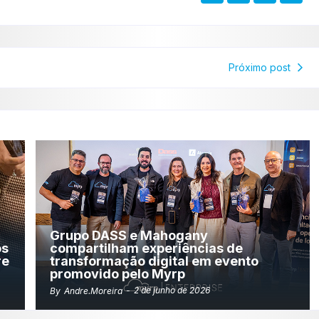
Próximo post
Grupo DASS e Mahogany
os
compartilham experiências de
re
transformação digital em evento
promovido pelo Myrp
-
2 de junho de 2026
By
Andre.moreira