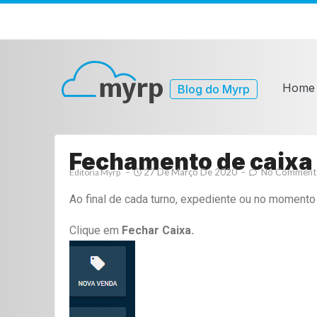
Home
Blog do Myrp
Fechamento de caixa
27 De Março De 2020
No Comment
Editoria Myrp
Ao final de cada turno, expediente ou no momento
Clique em
Fechar Caixa.