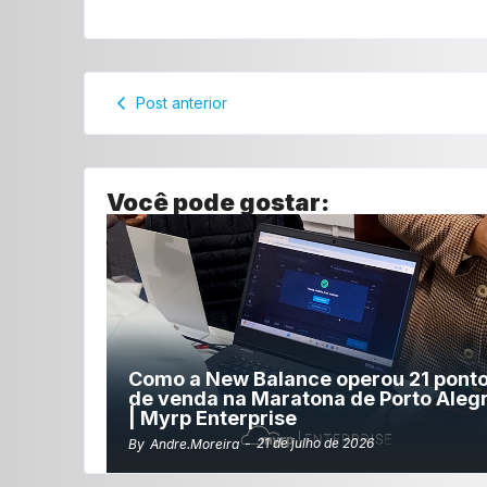
Post anterior
Você pode gostar:
Como a New Balance operou 21 pont
de venda na Maratona de Porto Aleg
| Myrp Enterprise
-
21 de julho de 2026
By
Andre.moreira