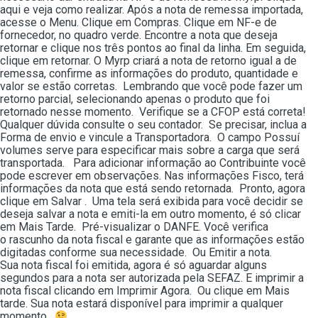
aqui e veja como realizar. Após a nota de remessa importada,
acesse o Menu. Clique em Compras. Clique em NF-e de
fornecedor, no quadro verde. Encontre a nota que deseja
retornar e clique nos três pontos ao final da linha. Em seguida,
clique em retornar. O Myrp criará a nota de retorno igual a de
remessa, confirme as informações do produto, quantidade e
valor se estão corretas. Lembrando que você pode fazer um
retorno parcial, selecionando apenas o produto que foi
retornado nesse momento. Verifique se a CFOP está correta!
Qualquer dúvida consulte o seu contador. Se precisar, inclua a
Forma de envio e vincule a Transportadora. O campo Possuí
volumes serve para especificar mais sobre a carga que será
transportada. Para adicionar informação ao Contribuinte você
pode escrever em observações. Nas informações Fisco, terá
informações da nota que está sendo retornada. Pronto, agora
clique em Salvar . Uma tela será exibida para você decidir se
deseja salvar a nota e emiti-la em outro momento, é só clicar
em Mais Tarde. Pré-visualizar o DANFE. Você verifica
o rascunho da nota fiscal e garante que as informações estão
digitadas conforme sua necessidade. Ou Emitir a nota.
Sua nota fiscal foi emitida, agora é só aguardar alguns
segundos para a nota ser autorizada pela SEFAZ. E imprimir a
nota fiscal clicando em Imprimir Agora. Ou clique em Mais
tarde. Sua nota estará disponível para imprimir a qualquer
momento.