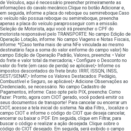
de Veículos, aqui é necessário preencher primeiramente as
informações do cavalo mecânico.Clique no botão Adicionar e,
em seguida, informe a placa do reboque ou semirreboque.Caso
o veículo não possua reboque ou semirreboque, preencha
apenas a placa do veículo paraprosseguir com a emissão.
Seleção de Motorista, aqui você irá preencher o CPF do
motorista responsável pelo TRANSPORTE: No campo Edição de
Operação Lotação, informe: No campo Viagens e Notas Fiscais,
informe: *(Caso tenha mais de uma NFe vinculada ao mesmo
destinatário faça a soma do valor einforme do campo valor) No
campo Edição de Operação Padrão, Valores, preencha: • Valor
do frete e valor total da mercadoria; • Configure o Desconto no
valor do frete (em caso de perda) se aplicável;• Informe os
impostos descontados do frete bruto: IRRF, ISSQN, INSS,
SEST/SENAT;• Informe os Valores Destacados: Pedágio,
Combustível e Seguro, se aplicável;• Adicione Observações ao
Credenciado, se necessário. No campo Cadastro de
Pagamentos, informe: Caso opte pelo PIX, preencha: Como
fazer: Pronto, agora com CIOT gerado, você poderá emitir os
seus documentos de transporte! Para cancelar ou encerrar um
CIOT, acesse a tela inicial do sistema. Na aba Filtro, , localize o
campo CIOT e informe o código do CIOT que deseja cancelar,
encerrar ou baixar o PDF. Em seguida, clique em Filtrar, para
buscar o código e realizar a ação desejada. Clique sobre o
código do CIOT desejado. Em seguida, será exibido o campo