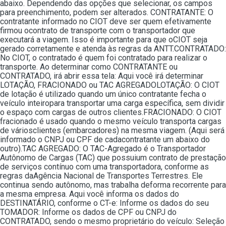
abaixo. Dependendo das opções que selecionar, os campos
para preenchimento, podem ser alterados. CONTRATANTE: O
contratante informado no CIOT deve ser quem efetivamente
firmou ocontrato de transporte com o transportador que
executará a viagem. Isso é importante para que oCIOT seja
gerado corretamente e atenda às regras da ANTT.CONTRATADO:
No CIOT, o contratado é quem foi contratado para realizar o
transporte. Ao determinar como CONTRATANTE ou
CONTRATADO, irá abrir essa tela: Aqui você irá determinar
LOTAÇÃO, FRACIONADO ou TAC AGREGADOLOTAÇÃO: O CIOT
de lotação é utilizado quando um único contratante fecha o
veículo inteiropara transportar uma carga específica, sem dividir
o espaço com cargas de outros clientes.FRACIONADO: O CIOT
fracionado é usado quando o mesmo veículo transporta cargas
de váriosclientes (embarcadores) na mesma viagem. (Aqui será
informado o CNPJ ou CPF de cadacontratante um abaixo do
outro).TAC AGREGADO: O TAC-Agregado é o Transportador
Autônomo de Cargas (TAC) que possuium contrato de prestação
de serviços contínuo com uma transportadora, conforme as
regras daAgência Nacional de Transportes Terrestres. Ele
continua sendo autônomo, mas trabalha deforma recorrente para
a mesma empresa. Aqui você informa os dados do
DESTINATÁRIO, conforme o CT-e: Informe os dados do seu
TOMADOR: Informe os dados de CPF ou CNPJ do
CONTRATADO, sendo o mesmo proprietário do veículo: Seleção