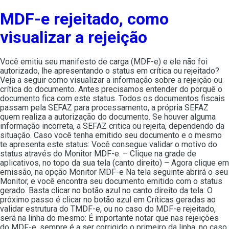
MDF-e rejeitado, como
visualizar a rejeição
Você emitiu seu manifesto de carga (MDF-e) e ele não foi
autorizado, lhe apresentando o status em crítica ou rejeitado?
Veja a seguir como visualizar a informação sobre a rejeição ou
crítica do documento. Antes precisamos entender do porquê o
documento fica com este status. Todos os documentos fiscais
passam pela SEFAZ para processamento, a própria SEFAZ
quem realiza a autorização do documento. Se houver alguma
informação incorreta, a SEFAZ critica ou rejeita, dependendo da
situação. Caso você tenha emitido seu documento e o mesmo
te apresenta este status: Você consegue validar o motivo do
status através do Monitor MDF-e. – Clique na grade de
aplicativos, no topo da sua tela (canto direito) – Agora clique em
emissão, na opção Monitor MDF-e Na tela seguinte abrirá o seu
Monitor, e você encontra seu documento emitido com o status
gerado. Basta clicar no botão azul no canto direito da tela: O
próximo passo é clicar no botão azul em Críticas geradas ao
validar estrutura do TMDF-e, ou no caso do MDF-e rejeitado,
será na linha do mesmo: É importante notar que nas rejeições
do MDF-e, sempre é a ser corrigido o primeiro da linha, no caso