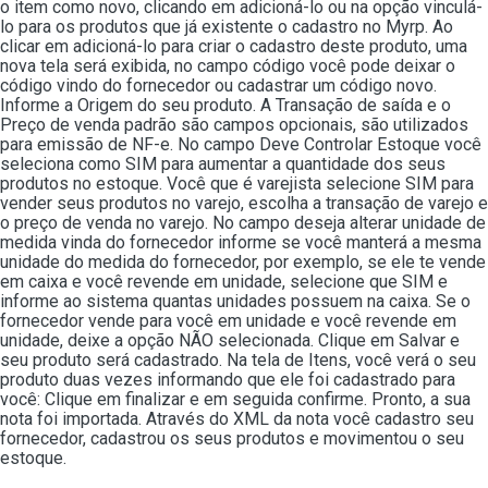
o item como novo, clicando em adicioná-lo ou na opção vinculá-
lo para os produtos que já existente o cadastro no Myrp. Ao
clicar em adicioná-lo para criar o cadastro deste produto, uma
nova tela será exibida, no campo código você pode deixar o
código vindo do fornecedor ou cadastrar um código novo.
Informe a Origem do seu produto. A Transação de saída e o
Preço de venda padrão são campos opcionais, são utilizados
para emissão de NF-e. No campo Deve Controlar Estoque você
seleciona como SIM para aumentar a quantidade dos seus
produtos no estoque. Você que é varejista selecione SIM para
vender seus produtos no varejo, escolha a transação de varejo e
o preço de venda no varejo. No campo deseja alterar unidade de
medida vinda do fornecedor informe se você manterá a mesma
unidade do medida do fornecedor, por exemplo, se ele te vende
em caixa e você revende em unidade, selecione que SIM e
informe ao sistema quantas unidades possuem na caixa. Se o
fornecedor vende para você em unidade e você revende em
unidade, deixe a opção NÃO selecionada. Clique em Salvar e
seu produto será cadastrado. Na tela de Itens, você verá o seu
produto duas vezes informando que ele foi cadastrado para
você: Clique em finalizar e em seguida confirme. Pronto, a sua
nota foi importada. Através do XML da nota você cadastro seu
fornecedor, cadastrou os seus produtos e movimentou o seu
estoque.