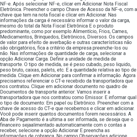
NF-e. Após selecionar NF-e, clicar em Adicionar Nota Fiscal
Eletrônica. Preencher o campo Chave de Acesso da NF-e, com a
chave que tem na nota fiscal e clicar em Adicionar. Nas
informações da carga é necessário informar o valor da carga,
mesmo do total da Nota Fiscal Eletrônica E o produto
predominante, como por exemplo Alimentício, Frios, Carnes,
Medicamentos, Brinquedos, Eletrônicos, Diversos. Os campos
de valor para efeito de averbação e outras características não
são obrigatórios, fica a critério da empresa preenche-los ou
não. Nas informações de quantidade de carga, selecionar a
opção Adicionar Carga. Definir a unidade de medida de
transporte. O tipo de medida, se é peso cubado, peso liquido,
peso bruto, caixas, palets, etc. E a quantidade relativa ao tipo de
medida. Clique em Adicionar para confirmar a informação. Agora
precisamos referenciar o CT-e recebido da transportadora que
nos contratou. Clique em adicionar documento no quadro de
Documentos de transporte anterior: Vamos inserir a
transportadora que nos contratou como Emissor. E informar qual
o tipo de documento: Em papel ou Eletrônico. Preencher com a
chave de acesso do CT-e que recebemos e clicar em adicionar.
Você pode inserir quantos documentos forem necessários. A
Aba de Pagamento é a ultima a ser informada, se deseja que o
financeiro sejaalimentado automaticamente com o contas a
receber, selecione a opção Adicionar E preencha as
informações de cobrança. No campo Observações adicione