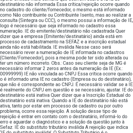
destinatário não informada Essa crítica/rejeição ocorre quando
no cadastro do cliente/fornecedor, o mesmo está informado
como Não contribuinte ou Contribuinte Isento, mas ao realizar a
consulta (Sintegra ou CCC), o mesmo possui a informação de IE,
logo é necessário que seja informado no cadastro essa
numeração. IE do emitente/destinatário não cadastrada Quer
dizer que a empresa (Emitente/destinatário) ainda está em
processo de cadastramento na SEFAZ e a inscrição estadual
ainda não está habilitada. IE inválida Nesse caso será
necessário rever a numeração de IE informada no cadastros
(Cliente/Fornecedor), pois a mesma pode ter sido alterada ou
ter um número incorreto. Obs.: Caso seu cliente seja de MG é
necessário informar 2 zeros antes da numeração da IE (Ex.:
00999999) IE não vinculada ao CNPJ Essa crítica ocorre quando
o é informado uma IE no cadastro (Empresa ou do destinatário),
que não é correspondente ao CNPJ. É necessário validar se a IE
é realmente do CNPJ em questão e se necessário, ajustar. IE do
destinatário está inativa Quer dizer que a Inscrição Estadual do
destinatário está inativa. Quando a IE do destinatário não está
ativa, tanto por estar em processo de cadastro ou por outro
problema, ocorre essa rejeição. A solução desse tipo de
rejeição é entrar em contato com o destinatário, informá-lo do
erro e aguardar o diagnóstico e a solução da questão junto à
Sefaz. IE do substituto tributário inválida A rejeição que indica
‘IE do substituto inválida’. O Substituto Tributário é o