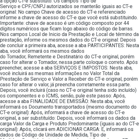
a opção CT-e substituto: Os campos Tipo de
Serviço e CPF/CNPJ autorizados se manterão iguais ao CT-e
original: No campo Chave de acesso do CT-e referenciado
informe a chave de acesso do CT-e que você está substituindo.
Importante: chave de acesso é um código composto por 44
dígitos numéricos que ficam logo abaixo do código de barras.
Nos campos Local de Inicio da Prestação e Local de término da
prestação, informe os mesmos dados do CT-e original: Depois
de concluir a primeira aba, acesse a aba PARTICIPANTES: Nesta
aba, você informará os mesmos dados
do Tomador, Remetente e Destinatário do CT-e original, porém
caso for alterar o Tomador, nessa parte coloque o correto. Após
preencher, acesse a aba SERVIÇOS E IMPOSTOS: Nesta aba,
você incluirá as mesmas informações no Valor Total da
Prestação de Serviço e Valor a Receber do CT-e original, porém
caso for alterar o valor, já preencha corretamente essa parte.
Depois, você incluirá (caso no CT-e original tenha sido incluído)
os componentes e o ICMS, senão, pule este passo: Após,
acesse a aba FINALIDADE DE EMISSÃO: Nesta aba, você
informará os Documento transportados (mesmo documento do
CT-e original): Após, informará a chave de acesso do CT-e
original, a ser substituído: Depois, você informará os dados da
carga Valor da Carga e Produto Predominante (iguais ao do CT-e
original): Após, clicará em ADICIONAR CARGA: E, informará os
dados de Código de Unidade de Medida, Tipo de