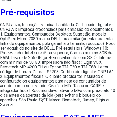
Pré-requisitos
CNPJ ativo; Inscrição estadual habilitada; Certificado digital e-
CNPJ A1; Empresa credenciada para emissão de documentos.
1. Equipamentos: Computador Desktop: Sugestão: modelo
OptiPlex Micro 7080 marca DELL, ou similar (orientamos esta
linha de equipamentos pela garantia e tamanho reduzido). Pode
ser adquirido no site da DELL. Pré-requisitos: Windows 10;
Processador Intel core i5 ou superior; Com no mínimo 8GB de
RAM; Disco de 256 GB (preferencialmente com SSD). Internet
com mínimo de 50 GB; Impressora não fiscal: Elgin VOX,
Bematech MP-4200 TH ou Epson TM-T20 e TM-T88; Leitor
código de barras: Zebra LS2208; Certificado digital e-CNPJ A1.
2. Equipamentos fiscais: O cliente precisa ter instalado e
configurado os equipamentos para nota de consumidor de
acordo com o seu estado: Ceará: o MFe Tanca ou CARE e
integrador fiscal. Recomendável ativar o MFe com prazo até 10
dias antes da abertura da loja (para evitar o bloqueio do
aparelho); São Paulo: S@T. Marca: Bematech, Dimep, Elgin ou
Sweda.