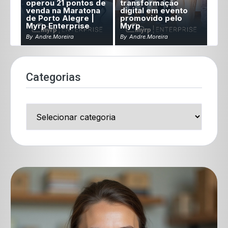
operou 21 pontos de
transformação
venda na Maratona
digital em evento
de Porto Alegre |
promovido pelo
Myrp Enterprise
Myrp
By
Andre.moreira
By
Andre.moreira
Categorias