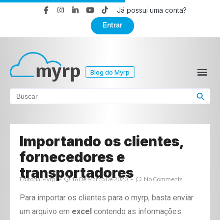
Já possui uma conta?
Entrar
Blog do Myrp
Search Button
Search
for:
Importando os clientes,
fornecedores e
transportadores
Editoria Myrp
16 De Março De 2020
No Comments
Para importar os clientes para o myrp, basta enviar
um arquivo em
excel
contendo as informações: