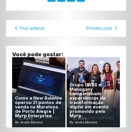
Post anterior
Próximo post
Você pode gostar:
Grupo DASS e
Mahogany
compartilham
Como a New Balance
experiências de
operou 21 pontos de
transformação
venda na Maratona
digital em evento
de Porto Alegre |
promovido pelo
Myrp Enterprise
Myrp
By
Andre.moreira
By
Andre.moreira