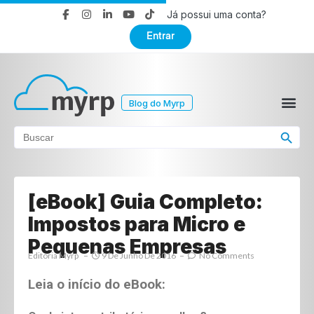
Já possui uma conta?
Entrar
Blog do Myrp
Search Button
Search
for:
[eBook] Guia Completo:
Impostos para Micro e
Pequenas Empresas
Editoria Myrp
9 De Junho De 2016
No Comments
Leia o início do eBook: