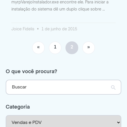
myrpVarejoInstalador.exe encontre ele. Para iniciar a
instalação do sistema dê um duplo clique sobre
Joice Fidelis
1 de junho de 2015
«
1
2
»
O que você procura?
Search
Search Button
for:
Categoria