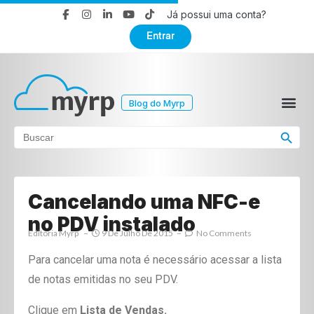
Já possui uma conta?
Entrar
Blog do Myrp
Search Button
Search
for:
Cancelando uma NFC-e
no PDV instalado
Editoria Myrp
9 De Julho De 2015
No Comments
Para cancelar uma nota é necessário acessar a lista
de notas emitidas no seu PDV.
Clique em
Lista de Vendas.