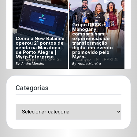
Grupo DASS e
Mahogany
compartilham
Como a New Balance
experiências de
operou 21 pontos de
transformação
venda na Maratona
digital em evento
de Porto Alegre |
promovido pelo
Myrp Enterprise
Myrp
By
Andre.moreira
By
Andre.moreira
Categorias