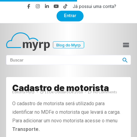
Já possui uma conta?
Entrar
Blog do Myrp
Search Button
Search
for:
Cadastro de motorista
Editoria Myrp
11 De Outubro De 2016
No Comments
O cadastro de motorista será utilizado para
identificar no MDFe o motorista que levará a carga.
Para adicionar um novo motorista acesse o menu
Transporte.