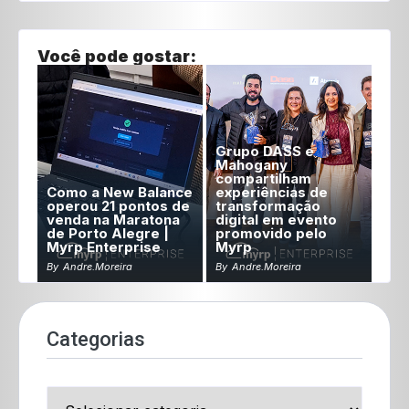
Você pode gostar:
Grupo DASS e
Mahogany
compartilham
Como a New Balance
experiências de
operou 21 pontos de
transformação
venda na Maratona
digital em evento
de Porto Alegre |
promovido pelo
Myrp Enterprise
Myrp
By
Andre.moreira
By
Andre.moreira
Categorias