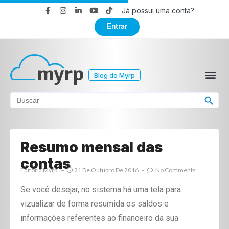
Já possui uma conta?
Entrar
Blog do Myrp
Search Button
Search
for:
Resumo mensal das
contas
Editoria Myrp
21 De Outubro De 2016
No Comments
Se você desejar, no sistema há uma tela para
vizualizar de forma resumida os saldos e
informações referentes ao financeiro da sua