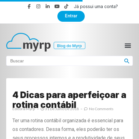
Já possui uma conta?
Entrar
Blog do Myrp
Search Button
Search
for:
4 Dicas para aperfeiçoar a
rotina contábil
Editoria Myrp
31 De Julho De 2018
No Comments
Ter uma rotina contábil organizada é essencial para
os contadores. Dessa forma, eles poderão ter os
seus processos internos e a produtividade de seus