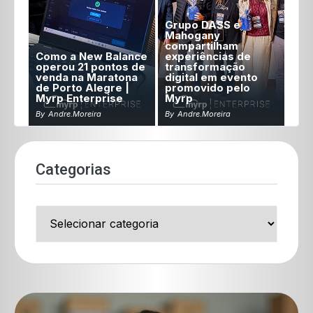
Grupo DASS e
Mahogany
compartilham
Como a New Balance
experiências de
operou 21 pontos de
transformação
venda na Maratona
digital em evento
de Porto Alegre |
promovido pelo
Myrp Enterprise
Myrp
By
Andre.moreira
By
Andre.moreira
Categorias