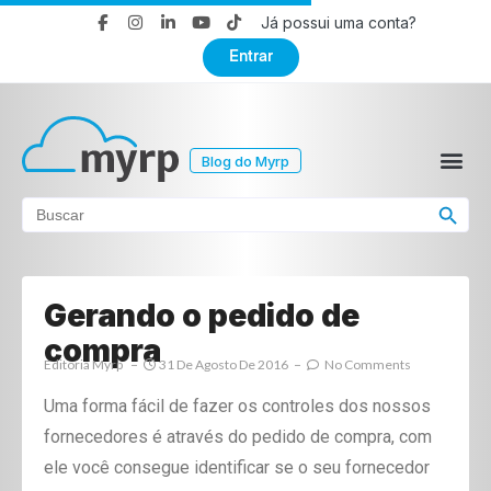
Já possui uma conta?
Entrar
Blog do Myrp
Search Button
Search
for:
Gerando o pedido de
compra
Editoria Myrp
31 De Agosto De 2016
No Comments
Uma forma fácil de fazer os controles dos nossos
fornecedores é através do pedido de compra, com
ele você consegue identificar se o seu fornecedor