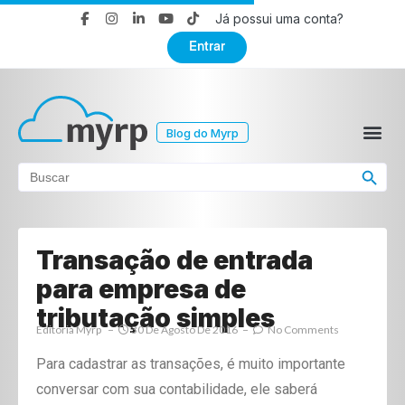
Já possui uma conta?
Entrar
Blog do Myrp
Search Button
Search
for:
Transação de entrada
para empresa de
tributação simples
Editoria Myrp
30 De Agosto De 2016
No Comments
Para cadastrar as transações, é muito importante
conversar com sua contabilidade, ele saberá