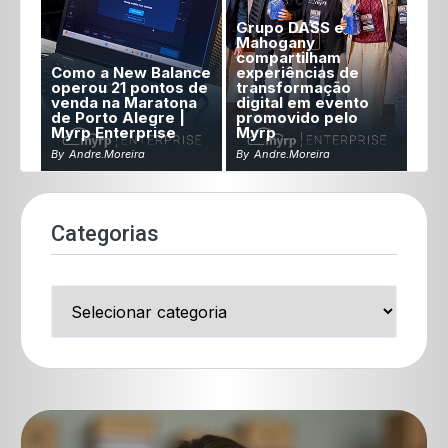
Grupo DASS e
Mahogany
compartilham
Como a New Balance
experiências de
operou 21 pontos de
transformação
venda na Maratona
digital em evento
de Porto Alegre |
promovido pelo
Myrp Enterprise
Myrp
By
Andre.moreira
By
Andre.moreira
Categorias