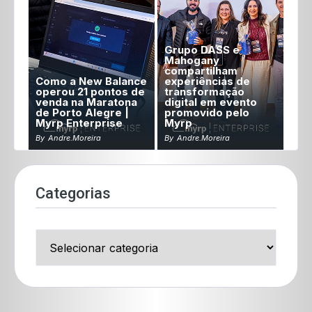
Grupo DASS e
Mahogany
compartilham
Como a New Balance
experiências de
operou 21 pontos de
transformação
venda na Maratona
digital em evento
de Porto Alegre |
promovido pelo
Myrp Enterprise
Myrp
By
Andre.moreira
By
Andre.moreira
Categorias