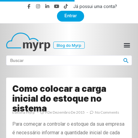
Já possui uma conta?
Entrar
Blog do Myrp
Search Button
Search
for:
Como colocar a carga
inicial do estoque no
sistema
Editoria Myrp
9 De Dezembro De 2015
No Comments
Para começar a controlar o estoque da sua empresa
é necessário informar a quantidade inicial de cada