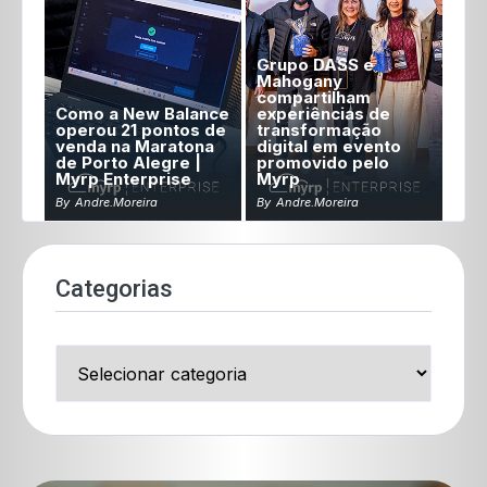
Grupo DASS e
Mahogany
compartilham
Como a New Balance
experiências de
operou 21 pontos de
transformação
venda na Maratona
digital em evento
de Porto Alegre |
promovido pelo
Myrp Enterprise
Myrp
By
Andre.moreira
By
Andre.moreira
Categorias