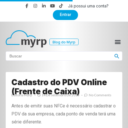
Já possui uma conta?
Entrar
Blog do Myrp
Search Button
Search
for:
Cadastro do PDV Online
(Frente de Caixa)
Editoria Myrp
14 De Setembro De 2015
No Comments
Antes de emitir suas NFCe é necessário cadastrar o
PDV da sua empresa, cada ponto de venda terá uma
série diferente.