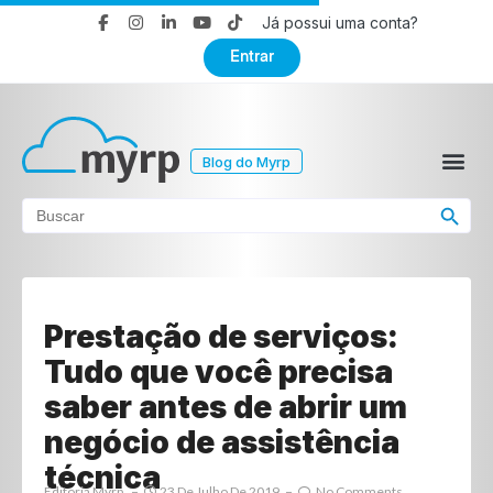
Já possui uma conta?
Entrar
Blog do Myrp
Search Button
Search
for:
Prestação de serviços:
Tudo que você precisa
saber antes de abrir um
negócio de assistência
técnica
Editoria Myrp
23 De Julho De 2019
No Comments