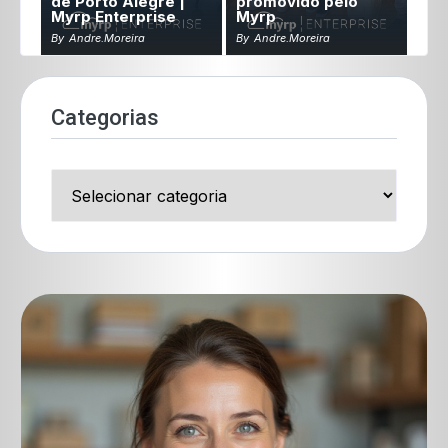
de Porto Alegre |
promovido pelo
Myrp Enterprise
Myrp
By
Andre.moreira
By
Andre.moreira
Categorias