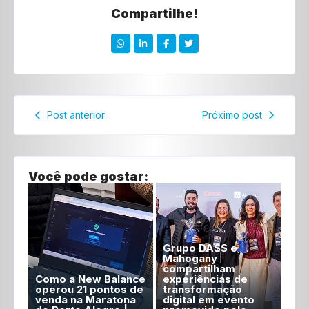
Compartilhe!
Post anterior
Próximo post
Você pode gostar:
Grupo DASS e
Mahogany
compartilham
Como a New Balance
experiências de
operou 21 pontos de
transformação
venda na Maratona
digital em evento