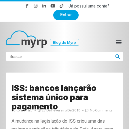
Já possui uma conta?
Entrar
Blog do Myrp
Search Button
Search
for:
ISS: bancos lançarão
sistema único para
pagamento
Editoria Myrp
27 De Fevereiro De 2018
No Comments
A mudança na legislação do ISS criou uma das