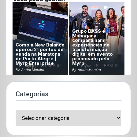
Grupo DASS e
Mahogany
compartilham
Como a New Balance
experiências de
operou 21 pontos de
transformação
venda na Maratona
digital em evento
de Porto Alegre |
promovido pelo
Myrp Enterprise
Myrp
By
Andre.moreira
By
Andre.moreira
Categorias