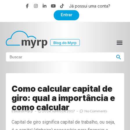
Já possui uma conta?
Entrar
Blog do Myrp
Search Button
Search
for:
Como calcular capital de
giro: qual a importância e
como calcular
Editoria Myrp
20 De Junho De 2017
No Comments
Capital de giro significa capital de trabalho, ou seja,