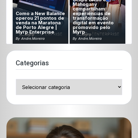
Mahogany
compartilham
Como a New Balance
experiências de
operou 21 pontos de
transformação
venda na Maratona
digital em evento
de Porto Alegre |
promovido pelo
Myrp Enterprise
Myrp
By
Andre.moreira
By
Andre.moreira
Categorias