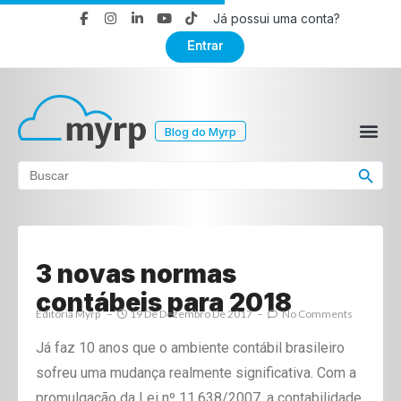
Já possui uma conta?
Entrar
Blog do Myrp
Search Button
Search
for:
3 novas normas
contábeis para 2018
Editoria Myrp
19 De Dezembro De 2017
No Comments
Já faz 10 anos que o ambiente contábil brasileiro
sofreu uma mudança realmente significativa. Com a
promulgação da Lei nº 11.638/2007, a contabilidade