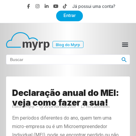
Já possui uma conta?
Entrar
Blog do Myrp
Search Button
Search
for:
Declaração anual do MEI:
veja como fazer a sua!
Editoria Myrp
30 De Abril De 2019
No Comments
Em períodos diferentes do ano, quem tem uma
micro-empresa ou é um Microempreendedor
Individual (MEI), pode se encontrar perdido ou não