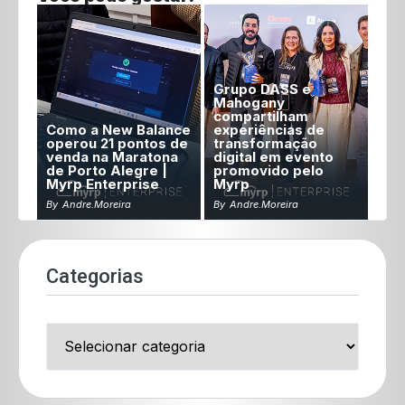
Grupo DASS e
Mahogany
compartilham
Como a New Balance
experiências de
operou 21 pontos de
transformação
venda na Maratona
digital em evento
de Porto Alegre |
promovido pelo
Myrp Enterprise
Myrp
By
Andre.moreira
By
Andre.moreira
Categorias