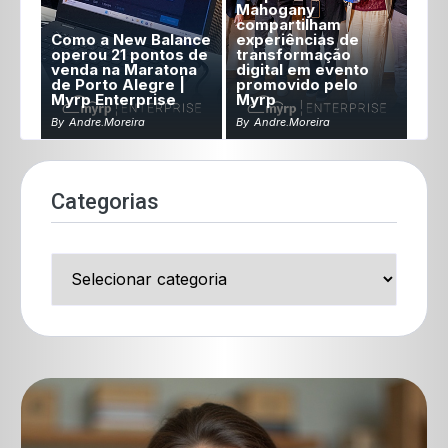
Mahogany
compartilham
Como a New Balance
experiências de
operou 21 pontos de
transformação
venda na Maratona
digital em evento
de Porto Alegre |
promovido pelo
Myrp Enterprise
Myrp
By
Andre.moreira
By
Andre.moreira
Categorias