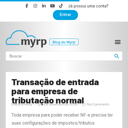
Já possui uma conta?
Entrar
Blog do Myrp
Search Button
Search
for:
Transação de entrada
para empresa de
tributação normal
Editoria Myrp
6 De Setembro De 2016
No Comments
Toda empresa para poder receber NF-e precisa ter
suas configurações de impostos/tributos