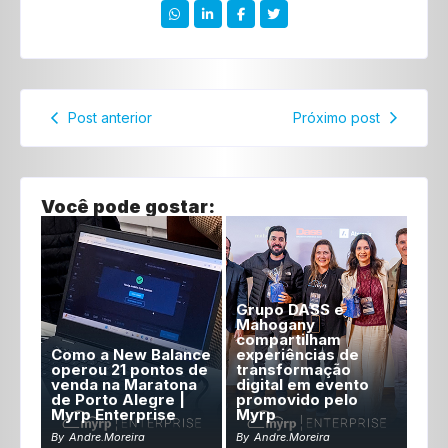
Post anterior
Próximo post
Você pode gostar:
Grupo DASS e
Mahogany
compartilham
Como a New Balance
experiências de
operou 21 pontos de
transformação
venda na Maratona
digital em evento
de Porto Alegre |
promovido pelo
Myrp Enterprise
Myrp
By
Andre.moreira
By
Andre.moreira