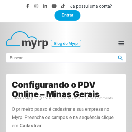
Já possui uma conta?
Entrar
Blog do Myrp
Search Button
Search
for:
Configurando o PDV
Online – Minas Gerais
Editoria Myrp
15 De Outubro De 2019
No Comments
O primeiro passo é cadastrar a sua empresa no
Myrp. Preencha os campos e na sequência clique
em
Cadastrar.