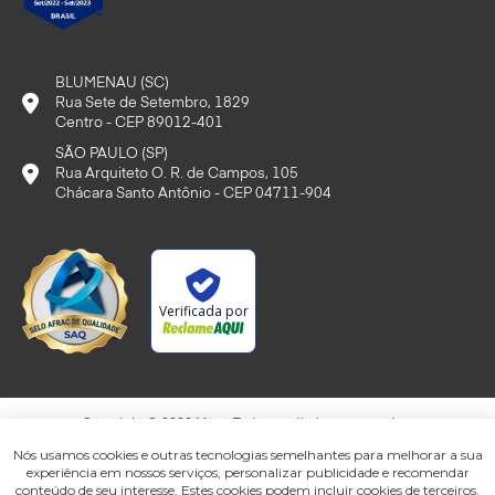
BLUMENAU (SC)
Rua Sete de Setembro, 1829
Centro - CEP 89012-401
SÃO PAULO (SP)
Rua Arquiteto O. R. de Campos, 105
Chácara Santo Antônio - CEP 04711-904
Verificada por
Copyright © 2020 Myrp. Todos os direitos reservados.
Nós usamos cookies e outras tecnologias semelhantes para melhorar a sua
Termo de Envio de Currículo
experiência em nossos serviços, personalizar publicidade e recomendar
|
conteúdo de seu interesse. Estes cookies podem incluir cookies de terceiros.