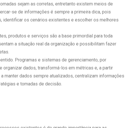
tomadas sejam as corretas, entretanto existem meios de
ercar-se de informações é sempre a primeira dica, pois
, identificar os cenários existentes e escolher os melhores
es, produtos e serviços são a base primordial para toda
entam a situação real da organização e possibilitam fazer
etas.
 sentido. Programas e sistemas de gerenciamento, por
 organizar dados, transformá-los em métricas e, a partir
m a manter dados sempre atualizados, centralizam informações
tratégias e tomadas de decisão.
processos existentes é de grande importância para as