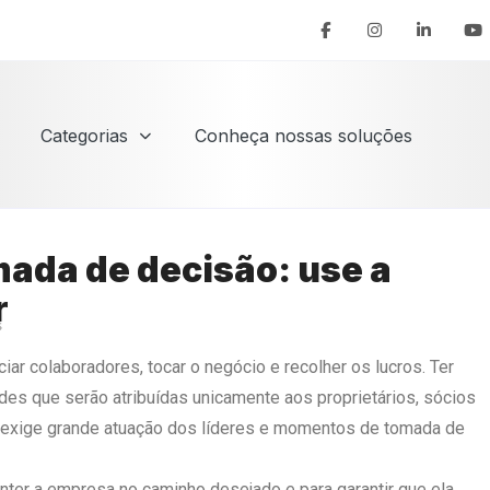
Categorias
Conheça nossas soluções
ada de decisão: use a
r
s
r colaboradores, tocar o negócio e recolher os lucros. Ter
es que serão atribuídas unicamente aos proprietários, sócios
o exige grande atuação dos líderes e momentos de tomada de
ter a empresa no caminho desejado e para garantir que ela