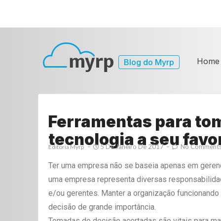
Home
Blog do Myrp
Ferramentas para tom
tecnologia a seu favo
5 De Janeiro De 2017
No Comment
Editoria Myrp
Ter uma empresa não se baseia apenas em gerencia
uma empresa representa diversas responsabilidad
e/ou gerentes. Manter a organização funcionand
decisão de grande importância.
Tomadas de decisão acertadas são vitais para man