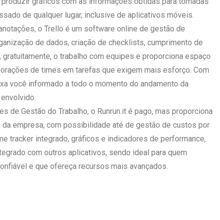
 produzir gráficos com as informações obtidas para tomadas
ssado de qualquer lugar, inclusive de aplicativos móveis.
notações, o Trello é um software online de gestão de
ganização de dados, criação de checklists, cumprimento de
e, gratuitamente, o trabalho com equipes e proporciona espaço
aborações de times em tarefas que exigem mais esforço. Com
ixa você informado a todo o momento do andamento da
 envolvido.
 de Gestão do Trabalho, o Runrun.it é pago, mas proporciona
s da empresa, com possibilidade até de gestão de custos por
ime tracker integrado, gráficos e indicadores de performance,
ntegrado com outros aplicativos, sendo ideal para quem
onfiável e que ofereça recursos mais avançados.