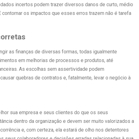
ados incertos podem trazer diversos danos de curto, médio
E contornar os impactos que esses erros trazem não é tarefa
corretas
gir as finanças de diversas formas, todas igualmente
imentos em melhorias de processos e produtos, até
nanceiras. As escolhas sem assertividade podem
 causar quebras de contratos e, fatalmente, levar o negócio à
hor sua empresa e seus clientes do que os seus
tância dentro da organização e devem ser muito valorizados a
corrência e, com certeza, ela estará de olho nos detentores
s seus colaboradores e decisões erradas relacionadas à sua