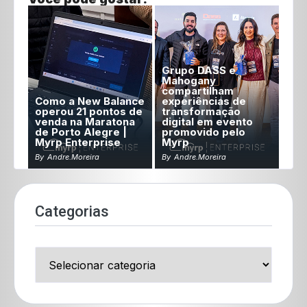
Grupo DASS e
Mahogany
compartilham
Como a New Balance
experiências de
operou 21 pontos de
transformação
venda na Maratona
digital em evento
de Porto Alegre |
promovido pelo
Myrp Enterprise
Myrp
By
Andre.moreira
By
Andre.moreira
Categorias