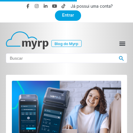
Já possui uma conta?
Entrar
Blog do Myrp
Search Button
Search
for: