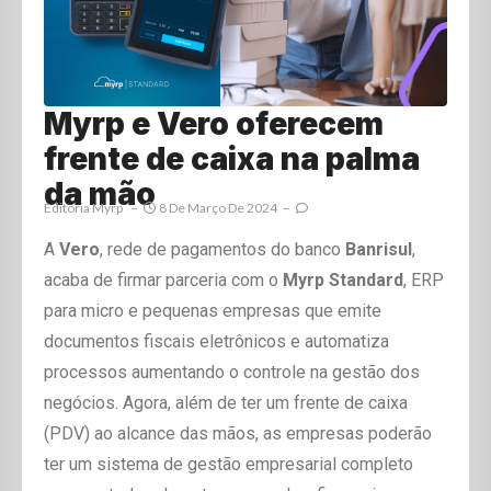
Myrp e Vero oferecem
frente de caixa na palma
da mão
Editoria Myrp
8 De Março De 2024
A
Vero
, rede de pagamentos do banco
Banrisul
,
acaba de firmar parceria com o
Myrp Standard
, ERP
para micro e pequenas empresas que emite
documentos fiscais eletrônicos e automatiza
processos aumentando o controle na gestão dos
negócios. Agora, além de ter um frente de caixa
(PDV) ao alcance das mãos, as empresas poderão
ter um sistema de gestão empresarial completo