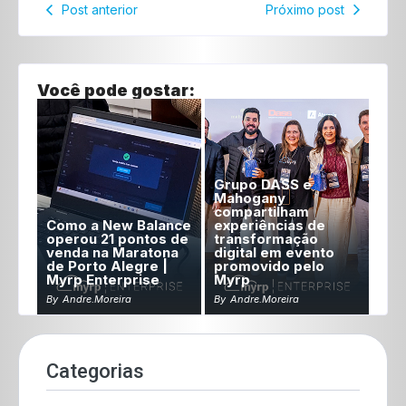
Post anterior
Próximo post
Você pode gostar:
Grupo DASS e
Mahogany
compartilham
Como a New Balance
experiências de
operou 21 pontos de
transformação
venda na Maratona
digital em evento
de Porto Alegre |
promovido pelo
Myrp Enterprise
Myrp
By
Andre.moreira
By
Andre.moreira
Categorias