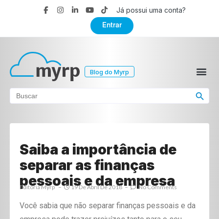
Já possui uma conta?
Entrar
Blog do Myrp
Search Button
Search
for:
Saiba a importância de
separar as finanças
pessoais e da empresa
Editoria Myrp
19 De Abril De 2018
No Comments
Você sabia que não separar finanças pessoais e da