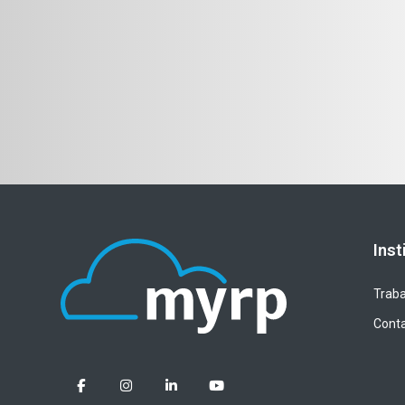
Inst
Traba
Cont