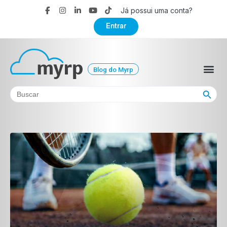
Já possui uma conta?
Entrar
Blog do Myrp
Search Button
Search
for: