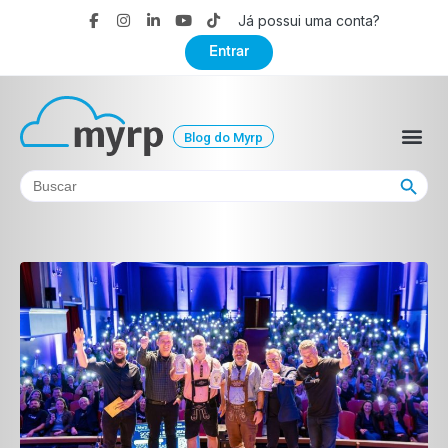
Já possui uma conta?
Entrar
Blog do Myrp
Search Button
Search
for: