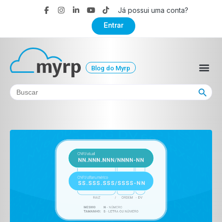
Já possui uma conta?
Entrar
Blog do Myrp
Search Button
Search
for: