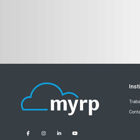
Inst
Traba
Cont