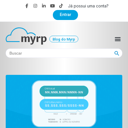
Já possui uma conta?
Entrar
Blog do Myrp
Search Button
Search
for: