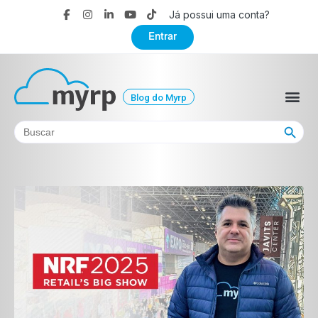
Já possui uma conta?
Entrar
Blog do Myrp
Search Button
Search
for: