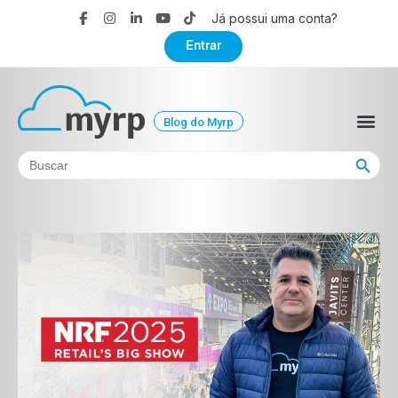
Já possui uma conta?
Entrar
Blog do Myrp
Search Button
Search
for: