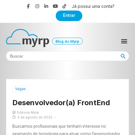
Já possui uma conta?
Entrar
Blog do Myrp
Search Button
Search
for:
Vagas
Desenvolvedor(a) FrontEnd
Editoria Myrp
4 de agosto de 2022
-
Buscamos profissionais que tenham interesse no
segmento de tecnologia para atuar como Desenvolvedor